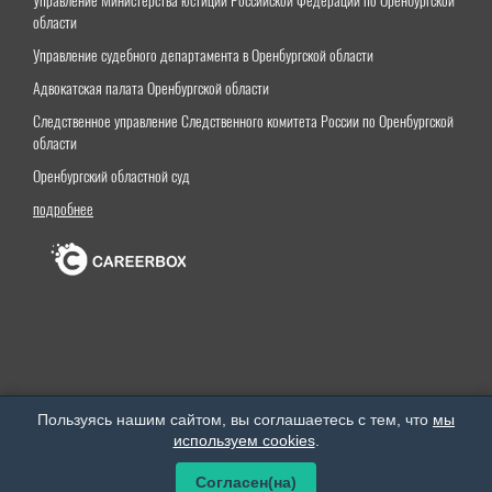
Управление Министерства юстиции Российской Федерации по Оренбургской
области
Управление судебного департамента в Оренбургской области
Адвокатская палата Оренбургской области
Следственное управление Следственного комитета России по Оренбургской
области
Оренбургский областной суд
подробнее
Оренбургский институт (филиал) федерального государственного бюджетного образовательного
Пользуясь нашим сайтом, вы соглашаетесь с тем, что
мы
учреждения высшего образования «Московский государственный юридический университет
используем cookies
.
имени О.Е.Кутафина (МГЮА)»
Все права защищены. © 2026 год.
Согласен(на)