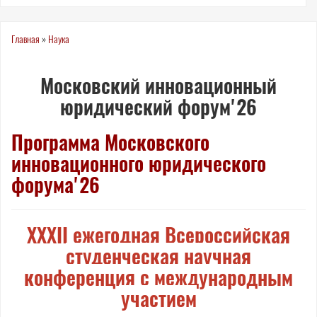
Вы
Главная
»
Наука
здесь
Московский инновационный
юридический форум'26
Программа Московского
инновационного юридического
форума'26
XXXII ежегодная Всероссийская
студенческая научная
конференция с международным
участием