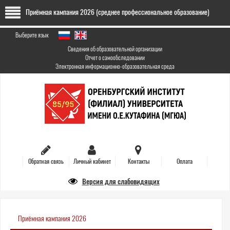
Перейти
Приёмная кампания 2026 (среднее профессиональное образование)
к
основному
содержанию
Выберите язык
Сведения об образовательной организации
Отчет о самообследовании
Электронная информационно-образовательная среда
Обратная связь
Личный кабинет
Контакты
Оплата
Версия для слабовидящих
Приёмная кампания 2026