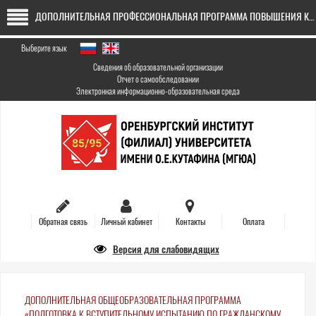
Перейти
ДОПОЛНИТЕЛЬНАЯ ПРОФЕССИОНАЛЬНАЯ ПРОГРАММА ПОВЫШЕНИЯ КВАЛИФИКАЦИИ «НАЛОГОВЫЙ КОНСУЛЬТАНТ: ПРОФЕССИОНАЛЬНЫЙ ПОДХОД К СИСТЕМЕ НАЛОГООБЛОЖЕНИЯ БИЗНЕСА"
к
основному
содержанию
Выберите язык
Сведения об образовательной организации
Отчет о самообследовании
Электронная информационно-образовательная среда
Обратная связь
Личный кабинет
Контакты
Оплата
Версия для слабовидящих
ДОПОЛНИТЕЛЬНАЯ ОБЩЕОБРАЗОВАТЕЛЬНАЯ ПРОГРАММА
«ПОДГОТОВКА К ВСТУПИТЕЛЬНОМУ ИСПЫТАНИЮ ПО ГРАЖДАНСКОМУ