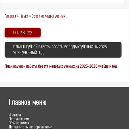
Вы
Главная
»
Наука
»
Совет молодых ученых
здесь
СОСТАВ СМУ
ПЛАН НАУЧНОЙ РАБОТЫ СОВЕТА МОЛОДЫХ УЧЕНЫХ НА 2025-
2026 УЧЕБНЫЙ ГОД
План научной работы Совета молодых ученых на 2025-2026 учебный год
Главное меню
Институт
Поступающим
Обучающимся
Дополнительное образование