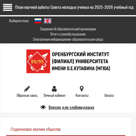
Перейти
План научной работы Совета молодых ученых на 2025-2026 учебный год
к
основному
содержанию
Выберите язык
Сведения об образовательной организации
Отчет о самообследовании
Электронная информационно-образовательная среда
Обратная связь
Личный кабинет
Контакты
Оплата
Версия для слабовидящих
Студенческое научное общество