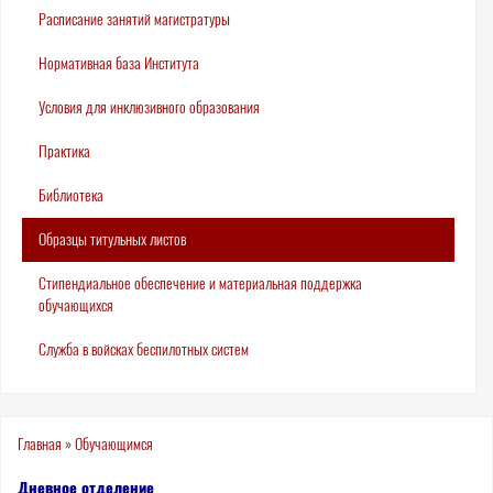
Расписание занятий магистратуры
Нормативная база Института
Условия для инклюзивного образования
Практика
Библиотека
Образцы титульных листов
Стипендиальное обеспечение и материальная поддержка
обучающихся
Служба в войсках беспилотных систем
Вы
Главная
»
Обучающимся
здесь
Дневное отделение