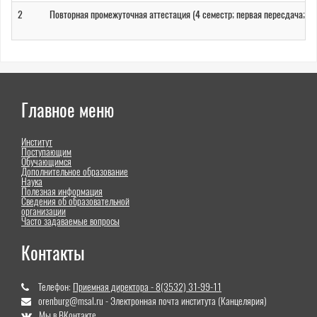
2
Повторная промежуточная аттестация (4 семестр; первая пересдача; 0
Главное меню
Институт
Поступающим
Обучающимся
Дополнительное образование
Наука
Полезная информация
Сведения об образовательной
организации
Часто задаваемые вопросы
Контакты
Телефон:
Приемная директора - 8(3532) 31-99-11
orenburg@msal.ru - Электронная почта института (Канцелярия)
Мы в ВКонтакте