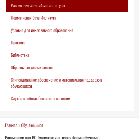
Расписание занятий магистратуры
Нормативная база Института
Условия для инклюзивного образования
Практика
Библиотека
Образцы титульных листов
Стипендиальное обеспечение и материальная поддержка
обучающихся
Служба в войсках беспилотных систем
Вы
Главная
»
Обучающимся
здесь
Расписание для ВО (магистратура, очная форма обучения)