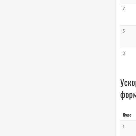
2
3
3
Уско
форм
Курс
1