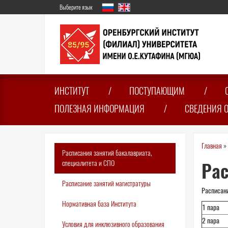
Перейти
Выберите язык
к
основному
содержанию
ИНСТИТУТ
ПОСТУПАЮЩИМ
ПОЛЕЗНАЯ ИНФОРМАЦИЯ
СВЕДЕНИЯ 
Вы
Главная
»
Расписания занятий бакалавриата,
зде
специалитета и СПО
Рас
Расписание занятий магистратуры
Расписани
Нормативная база Института
1 пара
2 пара
Условия для инклюзивного образования