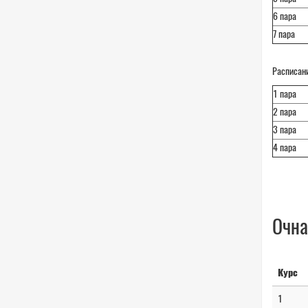
6 пара
7 пара
Расписан
1 пара
2 пара
3 пара
4 пара
Очна
Курс
1