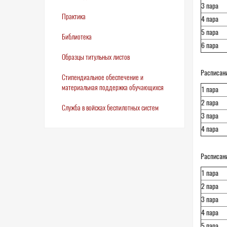
3 пара
Практика
4 пара
5 пара
Библиотека
6 пара
Образцы титульных листов
Расписани
Стипендиальное обеспечение и
материальная поддержка обучающихся
1 пара
2 пара
Служба в войсках беспилотных систем
3 пара
4 пара
Расписани
1 пара
2 пара
3 пара
4 пара
5 пара