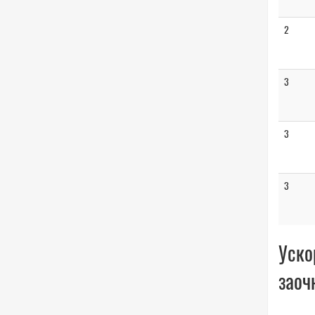
2
3
3
3
Уско
заоч