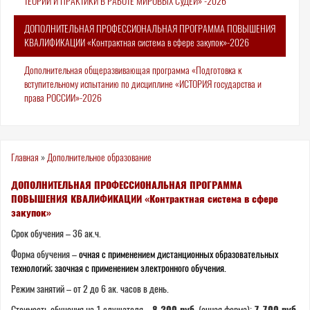
ТЕОРИИ И ПРАКТИКИ В РАБОТЕ МИРОВЫХ СУДЕЙ» -2026
ДОПОЛНИТЕЛЬНАЯ ПРОФЕССИОНАЛЬНАЯ ПРОГРАММА ПОВЫШЕНИЯ
КВАЛИФИКАЦИИ «Контрактная система в сфере закупок»-2026
Дополнительная общеразвивающая программа «Подготовка к
вступительному испытанию по дисциплине «ИСТОРИЯ государства и
права РОССИИ»-2026
Вы
Главная
»
Дополнительное образование
здесь
ДОПОЛНИТЕЛЬНАЯ ПРОФЕССИОНАЛЬНАЯ ПРОГРАММА
ПОВЫШЕНИЯ КВАЛИФИКАЦИИ «Контрактная система в сфере
закупок»
Срок обучения – 36 ак.ч.
Форма обучения –
очная с применением дистанционных образовательных
технологий; заочная с применением электронного обучения.
Режим занятий – от 2 до 6 ак. часов в день.
Стоимость обучения на 1 слушателя –
8 200 руб
. (очная форма);
7 700 руб.