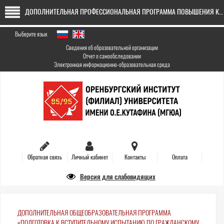
Перейти
ДОПОЛНИТЕЛЬНАЯ ПРОФЕССИОНАЛЬНАЯ ПРОГРАММА ПОВЫШЕНИЯ КВАЛИФИКАЦИИ «Контрактная система в сфере закупок»-2026
к
основному
содержанию
Выберите язык
Сведения об образовательной организации
Отчет о самообследовании
Электронная информационно-образовательная среда
Обратная связь
Личный кабинет
Контакты
Оплата
Версия для слабовидящих
ДОПОЛНИТЕЛЬНАЯ ОБЩЕОБРАЗОВАТЕЛЬНАЯ ПРОГРАММА
«ПОДГОТОВКА К ВСТУПИТЕЛЬНОМУ ИСПЫТАНИЮ ПО ГРАЖДАНСКОМУ