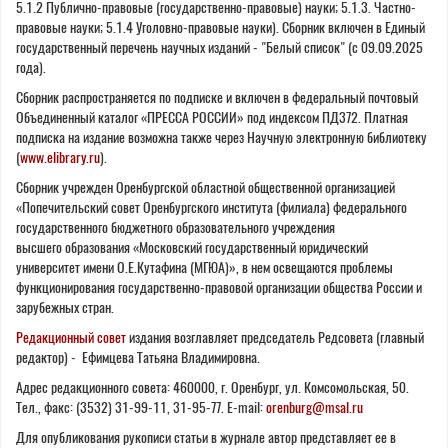
5.1.2 Публично-правовые (государственно-правовые) науки; 5.1.3. Частно-
правовые науки; 5.1.4 Уголовно-правовые науки). Сборник включен в Единый
государственный перечень научных изданий - "Белый список" (с 09.09.2025
года).
Сборник распространяется по подписке и включен в федеральный почтовый
Объединенный каталог «ПРЕССА РОССИИ» под индексом ПД372. Платная
подписка на издание возможна также через Научную электронную библиотеку
(
www.elibrary.ru
).
Сборник учрежден Оренбургской областной общественной организацией
«Попечительский совет Оренбургского института (филиала) федерального
государственного бюджетного образовательного учреждения
высшего образования «Московский государственный юридический
университет имени О.Е.Кутафина (МГЮА)», в нем освещаются проблемы
функционирования государственно-правовой организации общества России и
зарубежных стран.
Редакционный совет
издания возглавляет председатель Редсовета (главный
редактор) - Ефимцева Татьяна Владимировна.
Адрес редакционного совета: 460000, г. Оренбург, ул. Комсомольская, 50.
Тел., факс: (3532) 31-99-11, 31-95-77. E-mail:
orenburg@msal.ru
Для опубликования рукописи статьи в журнале автор представляет ее в