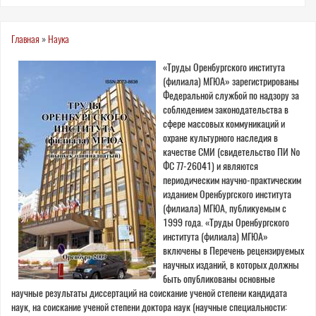
Вы
Главная
»
Наука
здесь
«Труды Оренбургского института
(филиала) МГЮА» зарегистрированы
Федеральной службой по надзору за
соблюдением законодательства в
сфере массовых коммуникаций и
охране культурного наследия в
качестве СМИ (свидетельство ПИ №
ФС 77-26041) и являются
периодическим научно-практическим
изданием Оренбургского института
(филиала) МГЮА, публикуемым с
1999 года. «Труды Оренбургского
института (филиала) МГЮА»
включены в Перечень рецензируемых
научных изданий, в которых должны
быть опубликованы основные
научные результаты диссертаций на соискание ученой степени кандидата
наук, на соискание ученой степени доктора наук (научные специальности: