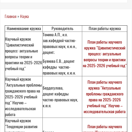
Вы
Главная
»
Наука
здесь
Наименование кружка
Руководитель
План работы кружка
Томина А.П., и.о.
Научный кружок
зав.кафедрой частно-
План работы научного
"Цивилистический
правовых наук, к.ю.н.,
кружка "Цивилистический
процесс: актуальные
доцент;
процесс: актуальные
вопросы теории и
вопросы теории и практики
Буянова Е.В., доцент
практики на 2025-2026
на 2025-2026 учебный год"
кафедры частно-
учебный год"
правовых наук, к.ю.н.
Научный кружок
План работы научного
"Актуальные проблемы
Бердегулова,
кружка "Актуальные
гражданского права на
доцент кафедры
проблемы гражданского
2025-2026 учебный
частно-правовых наук,
права на 2025-2026
год" Научно –
к.ю.н.
учебный год" Научно –
исследовательская
исследовательская работа
работа
Научный кружок
"Тенденции развития
План работы научного