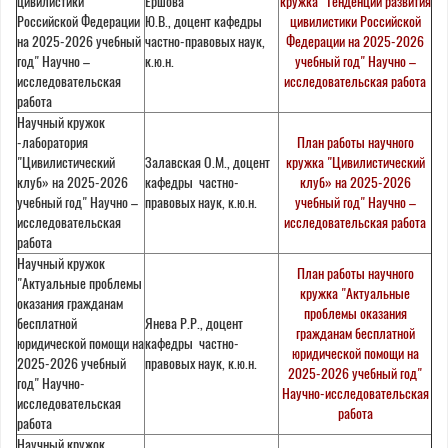
цивилистики
Ершова
кружка "Тенденции развития
Российской Федерации
Ю.В., доцент кафедры
цивилистики Российской
на 2025-2026 учебный
частно-правовых наук,
Федерации на 2025-2026
год" Научно –
к.ю.н.
учебный год" Научно –
исследовательская
исследовательская работа
работа
Научный кружок
-лаборатория
План работы научного
"Цивилистический
Залавская О.М., доцент
кружка "Цивилистический
клуб» на 2025-2026
кафедры частно-
клуб» на 2025-2026
учебный год" Научно –
правовых наук, к.ю.н.
учебный год" Научно –
исследовательская
исследовательская работа
работа
Научный кружок
План работы научного
"Актуальные проблемы
кружка "Актуальные
оказания гражданам
проблемы оказания
бесплатной
Янева Р.Р., доцент
гражданам бесплатной
юридической помощи на
кафедры частно-
юридической помощи на
2025-2026 учебный
правовых наук, к.ю.н.
2025-2026 учебный год"
год" Научно-
Научно-исследовательская
исследовательская
работа
работа
Научный кружок