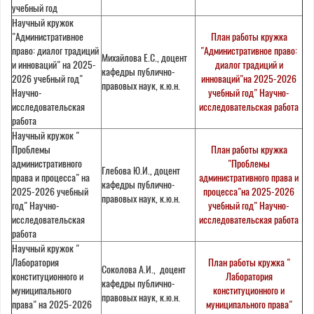
учебный год
Научный кружок
"Административное
План работы кружка
право: диалог традиций
"Административное право:
Михайлова Е.С., доцент
и инноваций" на 2025-
диалог традиций и
кафедры публично-
2026 учебный год"
инноваций"на 2025-2026
правовых наук, к.ю.н.
Научно-
учебный год" Научно-
исследовательская
исследовательская работа
работа
Научный кружок "
Проблемы
План работы кружка
административного
"Проблемы
Глебова Ю.И., доцент
права и процесса" на
административного права и
кафедры публично-
2025-2026 учебный
процесса"на 2025-2026
правовых наук, к.ю.н.
год" Научно-
учебный год" Научно-
исследовательская
исследовательская работа
работа
Научный кружок "
Лаборатория
План работы кружка "
Соколова А.И., доцент
конституционного и
Лаборатория
кафедры публично-
муниципального
конституционного и
правовых наук, к.ю.н.
права" на 2025-2026
муниципального права"