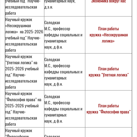
учебный год" Научно-
гуманитарных наук,
"Экономика вокруг нас"
исследовательская
д.э.н.
работа
Научный кружок
Солодкая
«Несокрушимая
М.С., профессор
План работы
логика» на 2025-2026
кафедры социальных и
кружка «Несокрушимая
учебный год" Научно-
гуманитарных
логика»
исследовательская
наук, д.ф.н.
работа
Научный кружок
Солодкая
"Улетная логика" на
М.С., профессор
2025-2026 учебный
План работы
кафедры социальных и
год" Научно-
кружка "Улетная логика"
гуманитарных
исследовательская
наук, д.ф.н.
работа
Научный кружок
Солодкая
"Философия права" на
М.С., профессор
2025-2026 учебный
План работы
кафедры социальных и
год" Научно-
кружка "Философия права"
гуманитарных
исследовательская
наук, д.ф.н.
работа
Научный кружок
"Философское
Солодкая