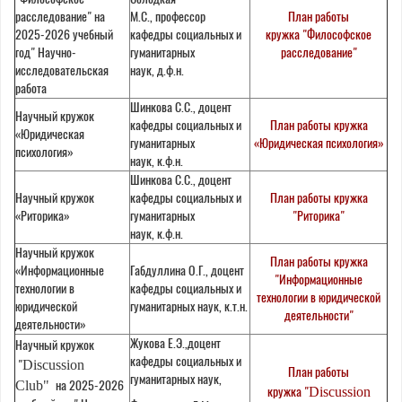
расследование" на
М.С., профессор
План работы
2025-2026 учебный
кафедры социальных и
кружка "Философское
год" Научно-
гуманитарных
расследование"
исследовательская
наук, д.ф.н.
работа
Шинкова С.С., доцент
Научный кружок
кафедры социальных и
План работы кружка
«Юридическая
гуманитарных
«Юридическая психология»
психология»
наук, к.ф.н.
Шинкова С.С., доцент
Научный кружок
кафедры социальных и
План работы кружка
«Риторика»
гуманитарных
"Риторика"
наук, к.ф.н.
Научный кружок
План работы кружка
«Информационные
Габдуллина О.Г., доцент
"Информационные
технологии в
кафедры социальных и
технологии в юридической
юридической
гуманитарных наук, к.т.н.
деятельности"
деятельности»
Жукова Е.Э.,доцент
Научный кружок
кафедры социальных и
"
Discussion
План работы
гуманитарных наук,
на 2025-2026
Club"
кружка "
Discussion