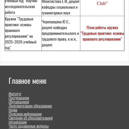
учебный год" Научно-
Феоктистова Е.М.,доцент
Club"
исследовательская
кафедры социальных и
работа
гуманитарных наук
Кружок "Трудовые
Черепанцева Ю.С.,
практики: основы
доцент кафедры
План работы кружка
правового
предпринимательского и
"Трудовые практики: основы
регулирования" на
трудового права, к.ю.н.,
правового регулирования"
2025-2026 учебный
доцент
год"
Главное меню
Институт
Поступающим
Обучающимся
Дополнительное образование
Наука
Полезная информация
Сведения об образовательной
организации
Часто задаваемые вопросы