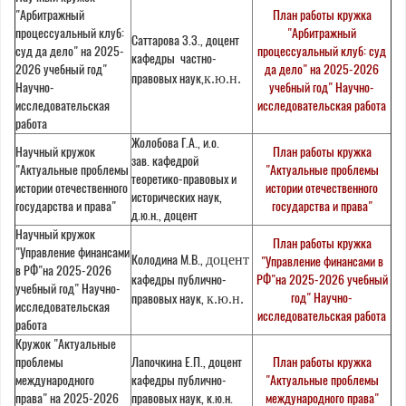
"Арбитражный
План работы кружка
процессуальный клуб:
"Арбитражный
Саттарова З.З., доцент
суд да дело" на 2025-
процессуальный клуб: суд
кафедры частно-
2026 учебный год"
да дело" на 2025-2026
правовых наук,
к.ю.н.
Научно-
учебный год" Научно-
исследовательская
исследовательская работа
работа
Жолобова Г.А., и.о.
Научный кружок
План работы кружка
зав. кафедрой
"Актуальные проблемы
"Актуальные проблемы
теоретико-правовых и
истории отечественного
истории отечественного
исторических наук,
государства и права"
государства и права"
д.ю.н., доцент
Научный кружок
План работы кружка
"Управление финансами
Колодина М.В.,
доцент
"Управление финансами в
в РФ"на 2025-2026
кафедры публично-
РФ"на 2025-2026 учебный
учебный год" Научно-
год" Научно-
правовых наук,
к.ю.н.
исследовательская
исследовательская работа
работа
Кружок "Актуальные
проблемы
Лапочкина Е.П., доцент
План работы кружка
международного
кафедры публично-
"Актуальные проблемы
права" на 2025-2026
правовых наук, к.ю.н.
международного права"