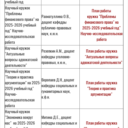
учебный год
Научный кружок
План работы
"Проблемы
Рахматуллина О.В.,
кружка "Проблемы
финансового права" на
доцент кафедры
финансового права" на
2025-2026 учебный
публично-правовых
2025-2026 учебный год"
год" Научно-
наук, к.ю.н.
Научно-исследовательская
исследовательская
работа
работа
Научный кружок
Резепкин А.М., доцент
План работы кружка
"Актуальные
кафедры уголовно-
"Актуальные вопросы
вопросы адвокатской
правовых, к.ю.н.,
адвокатской деятельности"
деятельности"
Научный кружок
"Теория и практика
Воропаев Д.Н, доцент
аргументации" на 2025-
План работы кружка
кафедры социальных и
2026 учебный год"
"Теория и практика
гуманитарных наук,
Научно-
аргументации"
к.ф.н.
исследовательская
работа
Научный кружок
"Экономика вокруг
Митина Д.Е., доцент
нас" на 2025-2026
кафедры социальных и
План работы кружка