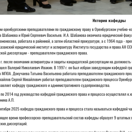
История кафедры
и оренбургскими преподавателями по гражданскому праву в Оренбургском учебно-к
 Шабанова и Юрий Сергеевич Васильев. И.А. Шабанова окончила юридический факул
Ломоносова, работала в районной, а затем областной прокуратуре, а с 1964 года - пр
азанский юридический институт и аспирантуру Института государства и права АН ССС
кой диссертации - преподавателем гражданского права.
 г. после окончания аспирантуры и защиты кандидатской диссертации на должность
ел Валерий Николаевич Ивакин. В 1997 г. он был избран заведующим кафедрой гражд
в МГЮА. Докучаева Татьяна Васильевна работала преподавателем гражданского процес
айлов Сергей Михайлович работал преподавателем гражданского процесса Оренбургск
лавляет кафедру гражданского и административного судопроизводства.
 по 2014 год руководство кафедрой гражданского права и процесса осуществлял к.ю.н
мина А.П.
ентября 2025 кафедра гражданского права и процесса стала называться кафедрой ча
тоящее время профессорско-преподавательский состав кафедры образует 9 штатных
ких диссертаций.