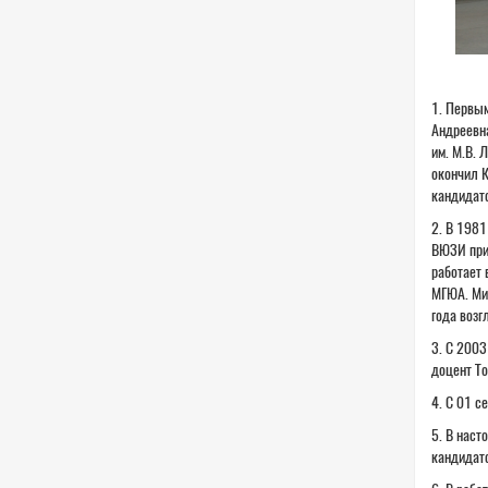
1. Первым
Андреевна
им. М.В. 
окончил К
кандидатс
2. В 1981
ВЮЗИ приш
работает 
МГЮА. Мих
года возг
3. С 2003
доцент То
4. С 01 с
5. В нас
кандидатс