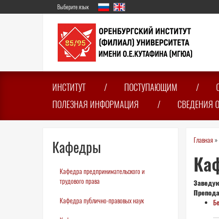
Перейти
Выберите язык
к
основному
содержанию
ИНСТИТУТ
ПОСТУПАЮЩИМ
ПОЛЕЗНАЯ ИНФОРМАЦИЯ
СВЕДЕНИЯ 
Вы
Главная
»
Кафедры
зде
Каф
Кафедра предпринимательского и
трудового права
Заведу
Препод
Кафедра публично-правовых наук
Бе