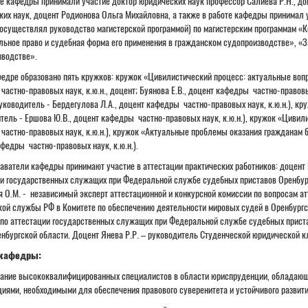
те кафедры принимали участие доктор юридических наук профессор Салиева Р.Н., док
их наук, доцент Родионова Ольга Михайловна, а также в работе кафедры принимал у
осуществлял руководство магистерской программой) по магистерским программам «К
ьное право и судебная форма его применения в гражданском судопроизводстве», «З
зводстве».
федре образовано пять кружков: кружок «Цивилистический п
роцесс: актуальные вопр
частно-правовых наук, к.ю.н., доцент; Буянова Е.В., доцент кафедры частно-правов
уководитель - Бердегулова Л.А., доцент кафедры частно-правовых наук, к.ю.н.), к
тель - Ершова Ю.В., доцент кафедры частно-правовых наук, к.ю.н.), кружок «Цивил
астно-правовых наук, к.ю.н.), кружок «Актуальные проблемы оказания гражданам б
федры частно-правовых наук, к.ю.н.).
аватели кафедры принимают участие в аттестации практических работников:
доцент 
и государственных служащих при Федеральной службе судебных приставов Оренбург
 О.М. - независимый эксперт аттестационной и конкурсной комиссии по вопросам а
ой службы РФ в Комитете по обеспечению деятельности мировых судей в Оренбургск
по аттестации государственных служащих при Федеральной службе судебных прист
нбургской области. Доцент Янева Р.Р. – руководитель Студенческой юридической к
кафедры:
ание высококвалифицированных специалистов в области юриспруденции, обладающ
иями, необходимыми для обеспечения правового суверенитета и устойчивого развит