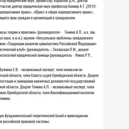
тор юридических наук, профессор, Кархалев Д.Н., доктор
частие доктор юридических наук профессор Боннер А.Т. (2019-
орпоративное право», «Юрист в сфере корпоративного права»,
ащита прав граждан и организаций в гражданском
осы теории и практики» (руководители - Томина А.П., и.о. зав.
ых наук, к.ю.н.); кружок «Актуальные проблемы гражданского
ружок «Тенденции развития цивилистики Российской Федерации»
истический клуб» (руководитель – Залавская О.М., доцент
есплатной юридической помощи (руководитель - Янева Р.Р.,
Буянова Е.В. - независимый эксперт, член комиссии по
ской области, член Совета судей Оренбургской области. Доцент
ттестации и замещения вакантных должностей государственной
ой области. Доцент Томина А.П. - независимый эксперт, член
авов Оренбургской области, член Квалификационной коллегии
линики.
их фундаментальной теоретической базой и прикладными
ия российской правовой системы;