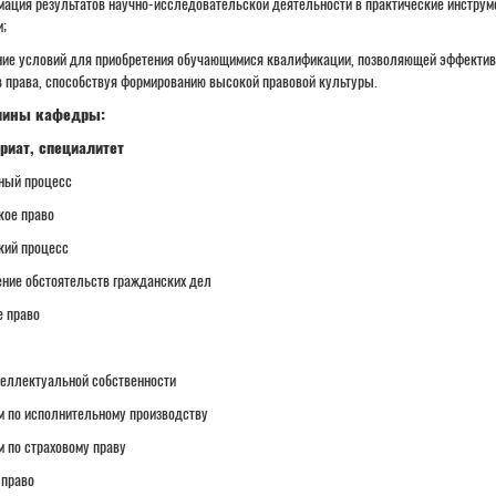
ация результатов научно-исследовательской деятельности в практические инструм
;
ие условий для приобретения обучающимися квалификации, позволяющей эффективн
 права, способствуя формированию высокой правовой культуры.
лины кафедры:
риат, специалитет
ный процесс
кое право
кий процесс
ние обстоятельств гражданских дел
 право
теллектуальной собственности
м по исполнительному производству
 по страховому праву
 право