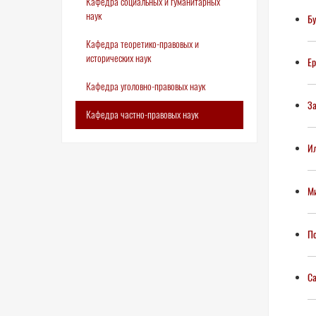
Кафедра социальных и гуманитарных
наук
Бу
Кафедра теоретико-правовых и
исторических наук
Ер
Кафедра уголовно-правовых наук
За
Кафедра частно-правовых наук
Ил
Ми
По
Са