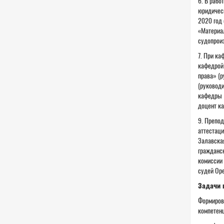
6. В рабо
юридическ
2020 год 
«Материал
судопрои
7. При ка
кафедрой 
права» (р
(руководи
кафедры ч
доцент ка
9. Препод
аттестаци
Залавская
гражданск
комиссии 
судей Оре
Задачи 
Формиров
компетенц