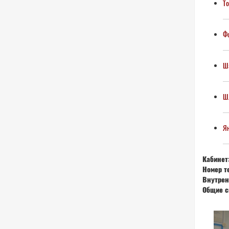
То
Фо
Ша
Ш
Ян
Кабинет
Номер т
Внутрен
Общие с