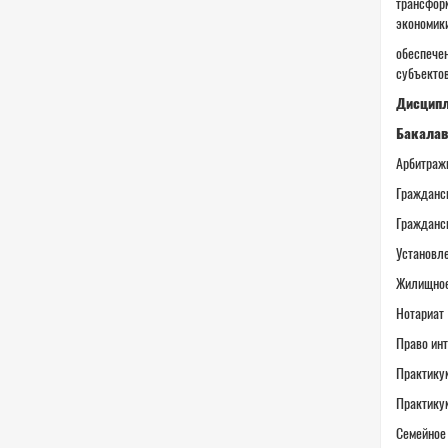
трансформ
экономики
обеспечен
субъектов
Дисцип
Бакалав
Арбитраж
Гражданс
Гражданс
Установле
Жилищное
Нотариат
Право ин
Практику
Практикум
Семейное