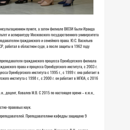
онсультационном пункте, а затем филиале ВЮЗИ были Ираида
ьтет и аспирантуру Московского государственного университета
еподавателем гражданского и семейного права. Ю.С. Васильев
Р, работал в областном суде, а после защиты в 1962 году
 преподавателя гражданского процесса Оренбургского филиала
анского права и процесса Оренбургского института, с 2003 г.
са Оренбургского института с 1995 г., с 1999 г. она работает в
ого института с 1998 г., с 2000 г. он работает в МГЮА, с 2016
., доцент, Ковалев М.В. С 2015 по настоящее время – к.ю.н.,
стно-правовых наук.
 преподавателей. Преподавателями кафедры защищено 9