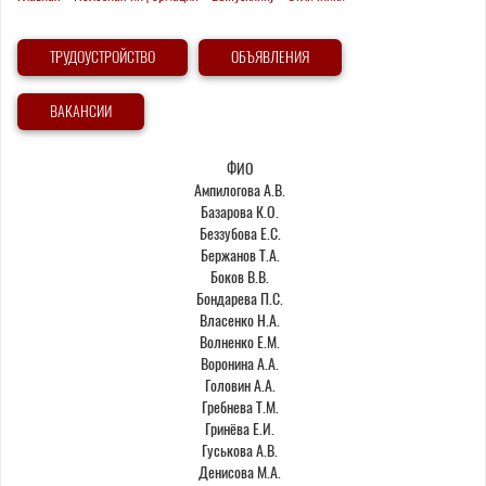
Вы
здесь
ТРУДОУСТРОЙСТВО
ОБЪЯВЛЕНИЯ
ВАКАНСИИ
ФИО
Ампилогова А.В.
Базарова К.О.
Беззубова Е.С.
Бержанов Т.А.
Боков В.В.
Бондарева П.С.
Власенко Н.А.
Волненко Е.М.
Воронина А.А.
Головин А.А.
Гребнева Т.М.
Гринёва Е.И.
Гуськова А.В.
Денисова М.А.