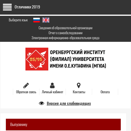
Перейти
Отличники 2019
к
основному
содержанию
Выберите язык
Сведения об образовательной организации
Отчет о самообследовании
Электронная информационно-образовательная среда
Обратная связь
Личный кабинет
Контакты
Оплата
Версия для слабовидящих
Выпускнику