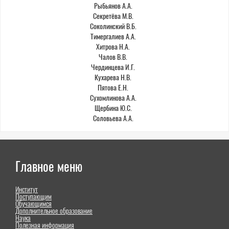
Рыбьянов А.А.
Секретёва М.В.
Соколинский В.Б.
Тимергалиев А.А.
Хитрова Н.А.
Чалов В.В.
Чердинцева И.Г.
Кухарева Н.В.
Пятова Е.Н.
Сухомлинова А.А.
Щербина Ю.С.
Соловьева А.А.
Главное меню
Институт
Поступающим
Обучающимся
Дополнительное образование
Наука
Полезная информация