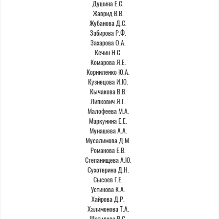
Душина Е.С.
Жаврид В.В.
Жубанова Д.С.
Забирова Р.Ф.
Захарова О.А.
Кечин Н.С.
Комарова Я.Е.
Корниленко Ю.А.
Кузнецова И.Ю.
Кычакова В.В.
Липкович Я.Г.
Малофеева М.А.
Маркунина Е.Е.
Мунашева А.А.
Мусалимова Д.М.
Романова Е.В.
Степанищева А.Ю.
Сухотерина Д.Н.
Сысоев Г.Е.
Устинова К.А.
Хайрова Д.Р.
Халимонова Т.А.
Шатилова В.С.