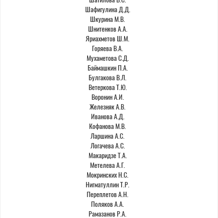
Шафигулина Д.Д.
Шкурина М.В.
Шнитенков А.А.
Яриахметов Ш.М.
Горяева В.А.
Мухаметова С.Д.
Баймашкин П.А.
Булгакова В.Л.
Ветеркова Т.Ю.
Воронин А.И.
Железняк А.В.
Иванова А.Д.
Кофанова М.В.
Ларшина А.С.
Логачева А.С.
Макаридзе Т.А.
Метелева А.Г.
Мокринских Н.С.
Нигматуллин Т.Р.
Переплетов А.Н.
Поляков А.А.
Рамазанов Р.А.